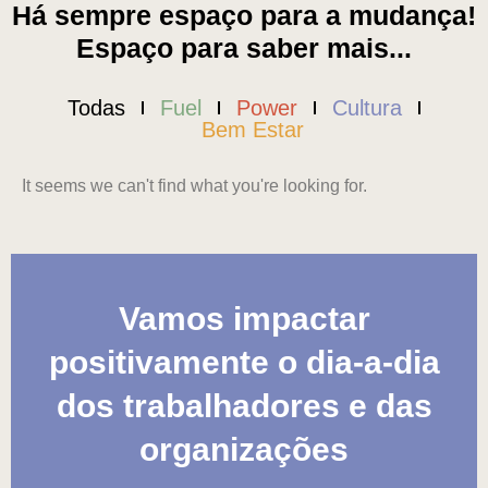
Há sempre espaço para a mudança!
Espaço para saber mais...
Todas
Fuel
Power
Cultura
Bem Estar
It seems we can't find what you're looking for.
Vamos impactar
positivamente o dia-a-dia
dos trabalhadores e das
organizações