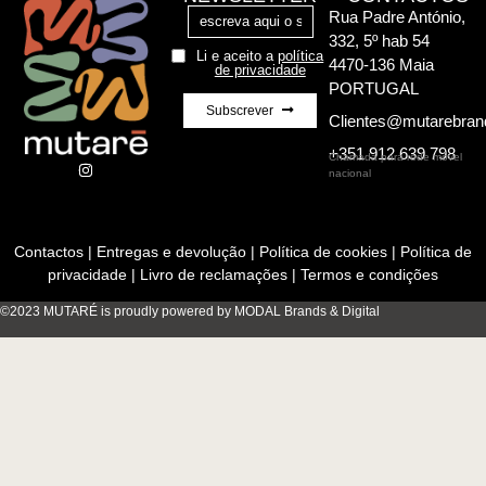
Rua Padre António,
332, 5º hab 54
Li e aceito a
política
4470-136 Maia
de privacidade
PORTUGAL
Subscrever
Clientes@mutarebra
+351 912 639 798
Chamada para rede móvel
nacional
Contactos
|
Entregas e devolução
|
Política de cookies
|
Política de
privacidade
|
Livro de reclamações
|
Termos e condições
©2023 MUTARÉ is proudly powered by MODAL Brands & Digital