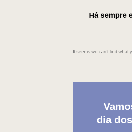
Há sempre e
It seems we can't find what y
Vamos
dia do