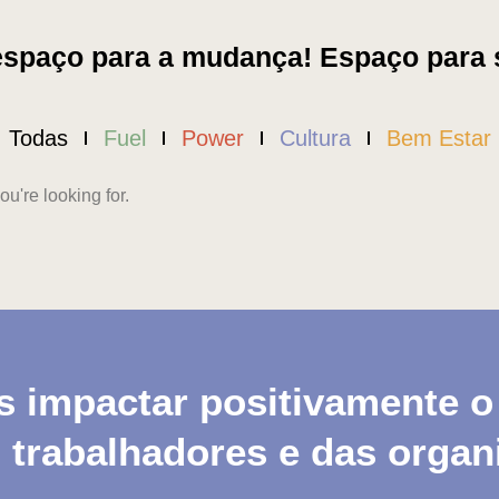
spaço para a mudança! Espaço para s
Todas
Fuel
Power
Cultura
Bem Estar
ou're looking for.
 impactar positivamente o 
s trabalhadores e das organ