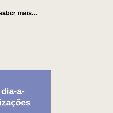
aber mais...
dia-a-
izações