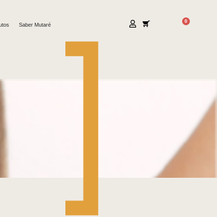
0
utos
Saber Mutaré