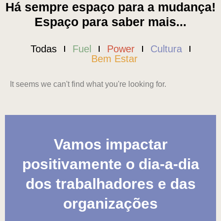
Há sempre espaço para a mudança!
Espaço para saber mais...
Todas
Fuel
Power
Cultura
Bem Estar
It seems we can't find what you're looking for.
Vamos impactar
positivamente o dia-a-dia
dos trabalhadores e das
organizações