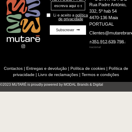
Rua Padre António,
332, 5º hab 54
Li e aceito a
política
4470-136 Maia
de privacidade
PORTUGAL
Subscrever
Clientes@mutarebra
+351 912 639 798
Chamada para rede móvel
nacional
Contactos
|
Entregas e devolução
|
Política de cookies
|
Política de
privacidade
|
Livro de reclamações
|
Termos e condições
©2023 MUTARÉ is proudly powered by MODAL Brands & Digital