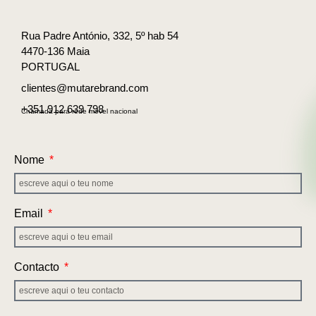
Rua Padre António, 332, 5º hab 54
4470-136 Maia
PORTUGAL
clientes@mutarebrand.com
+351 912 639 798
Chamada para rede móvel nacional
Nome
Email
Contacto