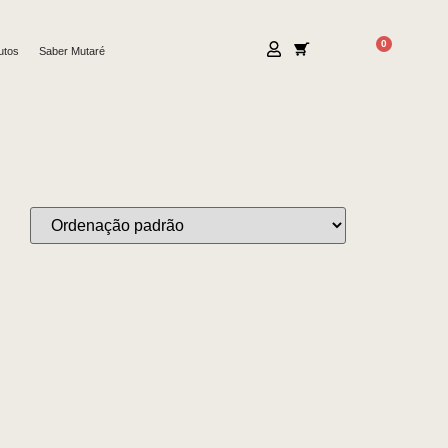
0
utos
Saber Mutaré