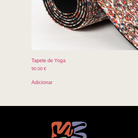
Tapete de Yoga
90.00
€
Adicionar